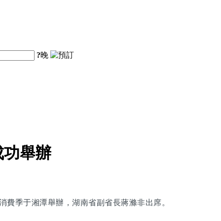
?
晚
成功舉辦
旅購物消費季于湘潭舉辦，湖南省副省長蔣滌非出席。