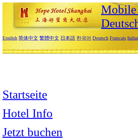
Mobile 
Deutsc
English
简体中文
繁體中文
日本語
한국어
Deutsch
Français
Itali
Startseite
Hotel Info
Jetzt buchen