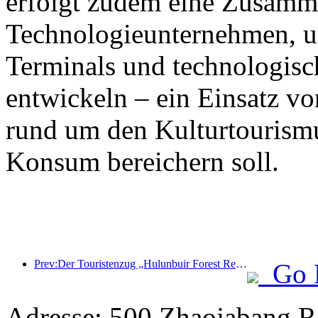
erfolgt zudem eine Zusamm
Technologieunternehmen, 
Terminals und technologisc
entwickeln – ein Einsatz vo
rund um den Kulturtourism
Konsum bereichern soll.
Prev:Der Touristenzug „Hulunbuir Forest Rendezvous - Daxinganling Express - Starlight Train - Tianyi Journey“ tritt seine Jungfernfahrt an.
Go 
Adresse: 500 Zhaojabang R