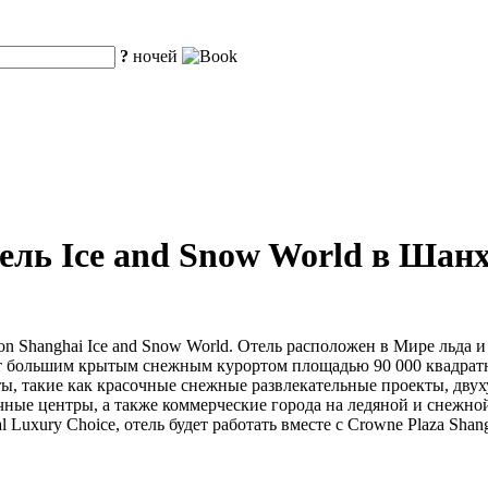
?
ночей
ль Ice and Snow World в Шан
ion Shanghai Ice and Snow World. Отель расположен в Мире льда
т большим крытым снежным курортом площадью 90 000 квадратн
кты, такие как красочные снежные развлекательные проекты, дву
ые центры, а также коммерческие города на ледяной и снежной
ntal Luxury Choice, отель будет работать вместе с Crowne Plaza S