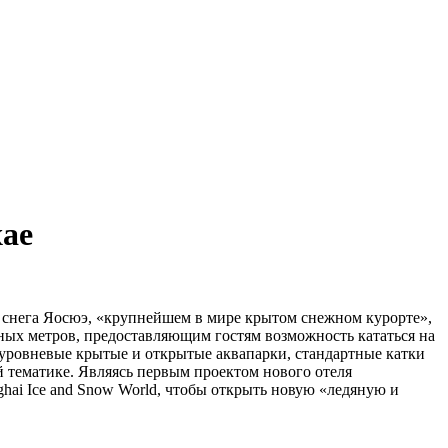
хае
 и снега Яосюэ, «крупнейшем в мире крытом снежном курорте»,
ых метров, предоставляющим гостям возможность кататься на
хуровневые крытые и открытые аквапарки, стандартные катки
 тематике. Являясь первым проектом нового отеля
hanghai Ice and Snow World, чтобы открыть новую «ледяную и