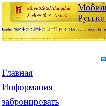
Мобиль
Русски
English
简体中文
繁體中文
日本語
한국어
Deutsch
Français
Itali
Главная
Информация
забронировать