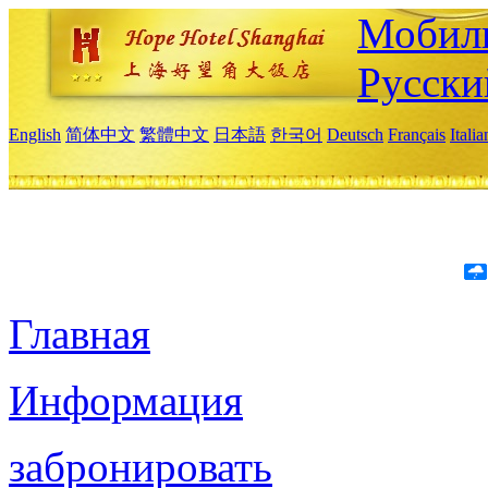
Мобиль
Русски
English
简体中文
繁體中文
日本語
한국어
Deutsch
Français
Itali
Главная
Информация
забронировать