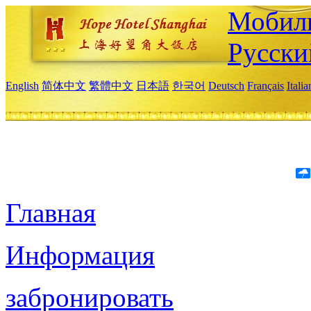
Мобиль
Русски
English
简体中文
繁體中文
日本語
한국어
Deutsch
Français
Itali
Главная
Информация
забронировать