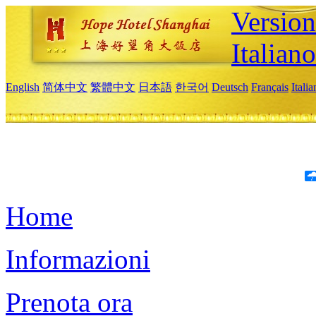
Version
Italiano
English
简体中文
繁體中文
日本語
한국어
Deutsch
Français
Itali
Home
Informazioni
Prenota ora