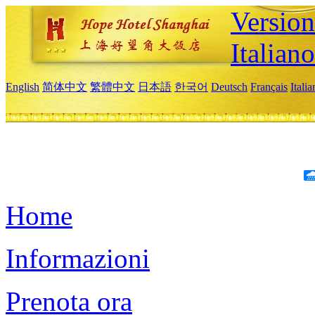
Version
Italiano
English
简体中文
繁體中文
日本語
한국어
Deutsch
Français
Itali
Home
Informazioni
Prenota ora