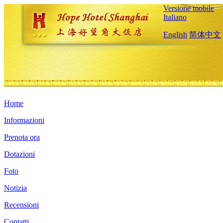
Versione mobile
Italiano
English
简体中文
Home
Informazioni
Prenota ora
Dotazioni
Foto
Notizia
Recensioni
Contatti