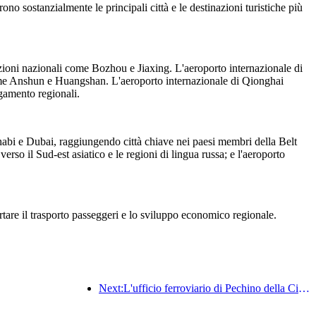
no sostanzialmente le principali città e le destinazioni turistiche più
zioni nazionali come Bozhou e Jiaxing. L'aeroporto internazionale di
 come Anshun e Huangshan. L'aeroporto internazionale di Qionghai
gamento regionali.
habi e Dubai, raggiungendo città chiave nei paesi membri della Belt
so il Sud-est asiatico e le regioni di lingua russa; e l'aeroporto
rtare il trasporto passeggeri e lo sviluppo economico regionale.
Next:L'ufficio ferroviario di Pechino della Cina ha avviato il servizio di trasporto passeggeri per le festività del Festival di Qingming, prevedendo di trasportare 7,37 milioni di passeggeri.