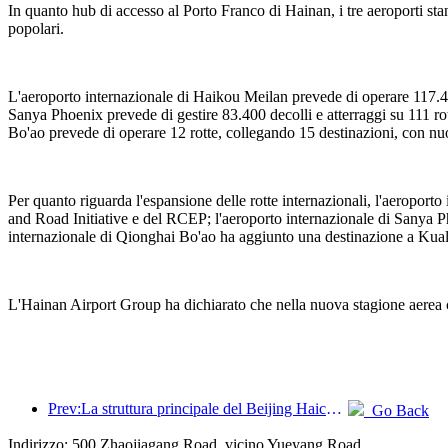
In quanto hub di accesso al Porto Franco di Hainan, i tre aeroporti stan
popolari.
L'aeroporto internazionale di Haikou Meilan prevede di operare 117.40
Sanya Phoenix prevede di gestire 83.400 decolli e atterraggi su 111 r
Bo'ao prevede di operare 12 rotte, collegando 15 destinazioni, con n
Per quanto riguarda l'espansione delle rotte internazionali, l'aeropo
and Road Initiative e del RCEP; l'aeroporto internazionale di Sanya Ph
internazionale di Qionghai Bo'ao ha aggiunto una destinazione a Kual
L'Hainan Airport Group ha dichiarato che nella nuova stagione aerea con
Prev:La struttura principale del Beijing Haichang Ocean Park dovrebbe raggiungere la sommità entro la fine dell'anno, con il completamento e l'apertura previsti per il 2027.
Go Back
Indirizzo: 500 Zhaojiagang Road, vicino Yueyang Road