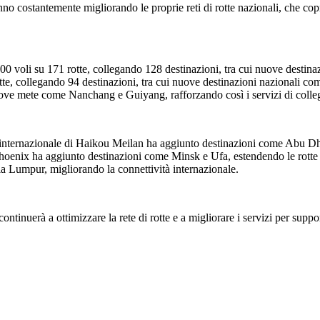
no costantemente migliorando le proprie reti di rotte nazionali, che copro
0 voli su 171 rotte, collegando 128 destinazioni, tra cui nuove destina
otte, collegando 94 destinazioni, tra cui nuove destinazioni nazionali
uove mete come Nanchang e Guiyang, rafforzando così i servizi di colle
rto internazionale di Haikou Meilan ha aggiunto destinazioni come Abu D
oenix ha aggiunto destinazioni come Minsk e Ufa, estendendo le rotte ver
a Lumpur, migliorando la connettività internazionale.
tinuerà a ottimizzare la rete di rotte e a migliorare i servizi per suppo