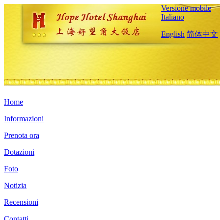
Versione mobile
Italiano
English
简体中文
Home
Informazioni
Prenota ora
Dotazioni
Foto
Notizia
Recensioni
Contatti