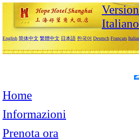
Version
Italiano
English
简体中文
繁體中文
日本語
한국어
Deutsch
Français
Itali
Home
Informazioni
Prenota ora