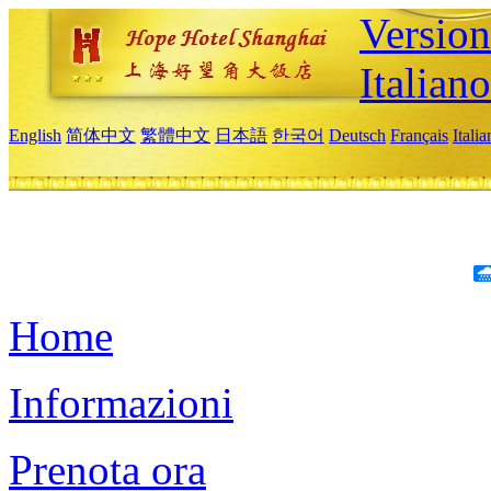
Version
Italiano
English
简体中文
繁體中文
日本語
한국어
Deutsch
Français
Itali
Home
Informazioni
Prenota ora