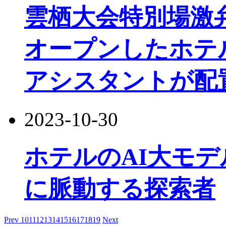
雲栖大会特別場激
オープンしたホテ
アシスタントが配
2023-10-30
ホテルのAI大モ
に脈動する探索者
Prev
10
11
12
13
14
15
16
17
18
19
Next