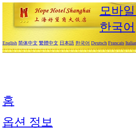
모바일
한국어
English
简体中文
繁體中文
日本語
한국어
Deutsch
Français
Itali
홈
옵션 정보