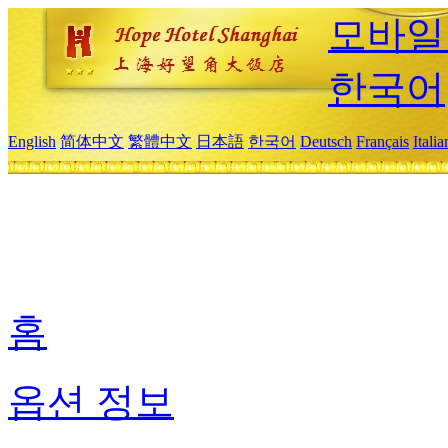
모바일
한국어
English
简体中文
繁體中文
日本語
한국어
Deutsch
Français
Itali
홈
옵션 정보