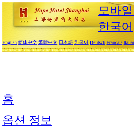
모바일
한국어
English
简体中文
繁體中文
日本語
한국어
Deutsch
Français
Itali
홈
옵션 정보