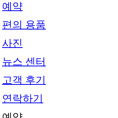
예약
편의 용품
사진
뉴스 센터
고객 후기
연락하기
예약