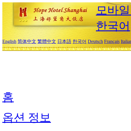
모바일
한국어
English
简体中文
繁體中文
日本語
한국어
Deutsch
Français
Itali
홈
옵션 정보