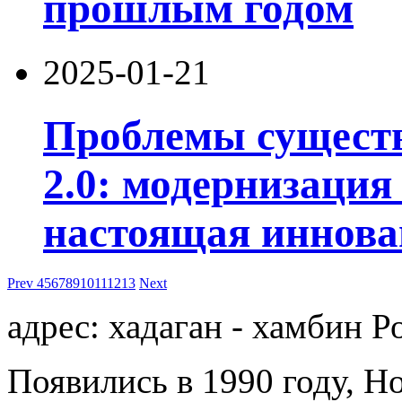
прошлым годом
2025-01-21
Проблемы существ
2.0: модернизация 
настоящая иннова
Prev
4
5
6
7
8
9
10
11
12
13
Next
адрес: хадаган - хамбин Р
Появились в 1990 году, Ho