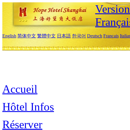
Versio
Françai
English
简体中文
繁體中文
日本語
한국어
Deutsch
Français
Itali
Accueil
Hôtel Infos
Réserver