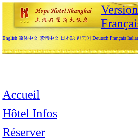
Versio
Françai
English
简体中文
繁體中文
日本語
한국어
Deutsch
Français
Itali
Accueil
Hôtel Infos
Réserver