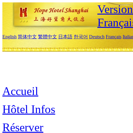
Versio
Françai
English
简体中文
繁體中文
日本語
한국어
Deutsch
Français
Itali
Accueil
Hôtel Infos
Réserver