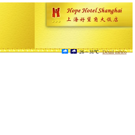
26 ~ 31℃
Détail météo