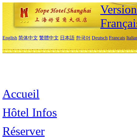
Versio
Françai
English
简体中文
繁體中文
日本語
한국어
Deutsch
Français
Itali
Accueil
Hôtel Infos
Réserver