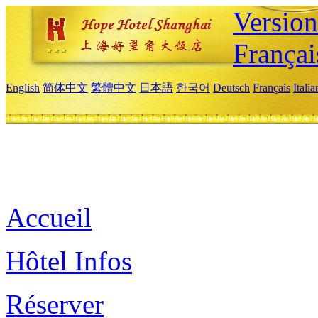
Versio
Françai
English
简体中文
繁體中文
日本語
한국어
Deutsch
Français
Itali
Accueil
Hôtel Infos
Réserver