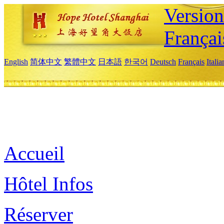
Versio
Françai
English
简体中文
繁體中文
日本語
한국어
Deutsch
Français
Itali
Accueil
Hôtel Infos
Réserver