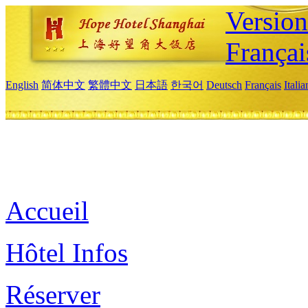
Versio
Françai
English
简体中文
繁體中文
日本語
한국어
Deutsch
Français
Itali
Accueil
Hôtel Infos
Réserver